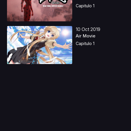
Hero...
Capitulo 1
10 Oct 2019
Air Movie
Capitulo 1
13 Ago 2019
Ouritsu Uchuugun:
Honneamise no
Tsubasa ...
Capitulo 1
06 Abr 2020
Kanamemo
Capitulo 1