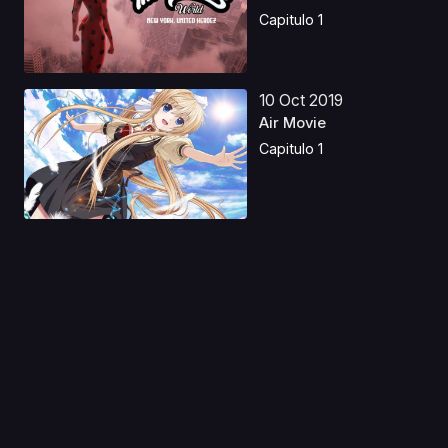
Hero...
Capitulo 1
10 Oct 2019
Air Movie
Capitulo 1
13 Ago 2019
Ouritsu Uchuugun:
Honneamise no
Tsubasa ...
Capitulo 1
06 Abr 2020
Kanamemo
Capitulo 1