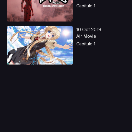
Hero...
Capitulo 1
10 Oct 2019
Air Movie
Capitulo 1
13 Ago 2019
Ouritsu Uchuugun:
Honneamise no
Tsubasa ...
Capitulo 1
06 Abr 2020
Kanamemo
Capitulo 1