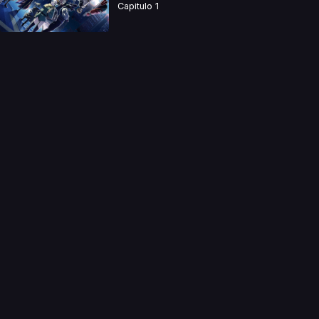
Capitulo 1
a directamente. Ningun video se encuentra