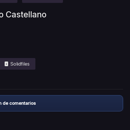
o Castellano
Solidfiles
n de comentarios
almacena ningún archivo/video en sus servidores, ni enlaz