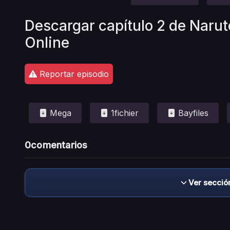
Descargar capítulo 2 de Narut
Online
Reportar episodio
Mega
1fichier
Bayfiles
0
comentarios
Ver secció
Descargo de responsabilidad: este sitio no 