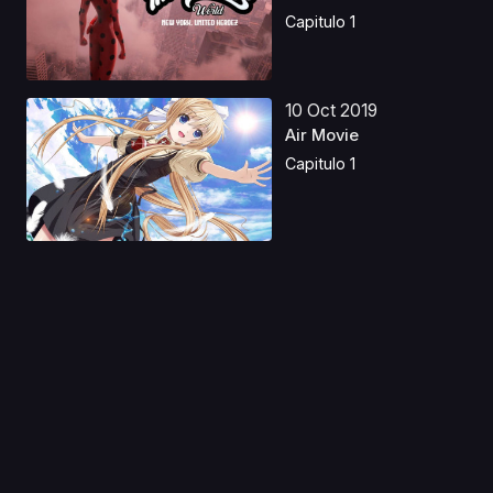
Hero...
Capitulo 1
10 Oct 2019
Air Movie
Capitulo 1
13 Ago 2019
Ouritsu Uchuugun:
Honneamise no
Tsubasa ...
Capitulo 1
06 Abr 2020
Kanamemo
Capitulo 1