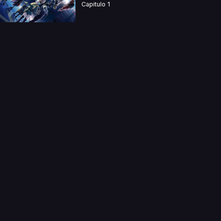
Capitulo 1
a directamente. Ningun video se encuentra