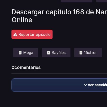
Descargar capítulo 168 de Nar
Online
Reportar episodio
Mega
Bayfiles
1fichier
0
comentarios
Ver secció
Descargo de responsabilidad: este sitio no 