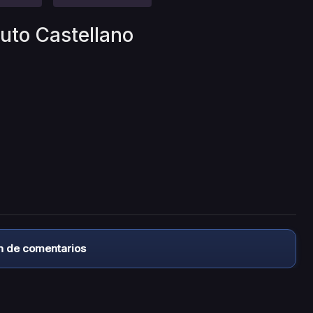
uto Castellano
n de comentarios
almacena ningún archivo/video en sus servidores, ni enlaz