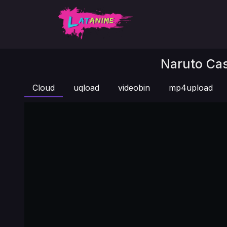
Naruto Cas
Cloud
uqload
videobin
mp4upload