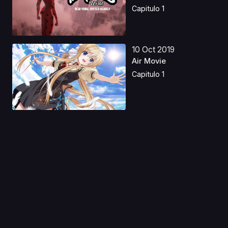
Hero...
Capitulo 1
10 Oct 2019
Air Movie
Capitulo 1
13 Ago 2019
Ouritsu Uchuugun:
Honneamise no
Tsubasa ...
Capitulo 1
06 Abr 2020
Kanamemo
Capitulo 1