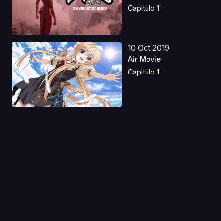
Hero...
Capitulo 1
10 Oct 2019
Air Movie
Capitulo 1
13 Ago 2019
Ouritsu Uchuugun:
Honneamise no
Tsubasa ...
Capitulo 1
06 Abr 2020
Kanamemo
Capitulo 1