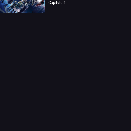
Capitulo 1
a directamente. Ningun video se encuentra