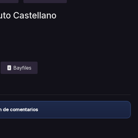
uto Castellano
Bayfiles
n de comentarios
almacena ningún archivo/video en sus servidores, ni enlaz