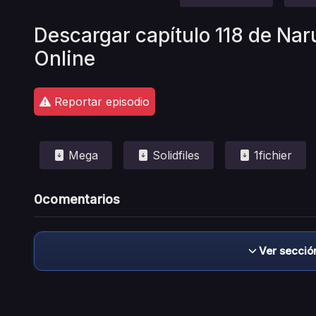
Descargar capítulo 118 de Nar
Online
Reportar episodio
Mega
Solidfiles
1fichier
0
comentarios
Ver secció
Descargo de responsabilidad: este sitio no 