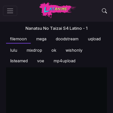
Nanatsu No Taizai S4 Latino - 1
filemoon
mega
doodstream
uqload
lulu
mixdrop
ok
wishonly
listeamed
voe
mp4upload