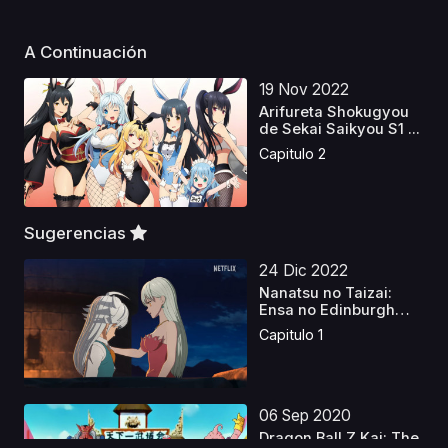
A Continuación
19 Nov 2022
Arifureta Shokugyou
de Sekai Saikyou S1 ...
Capitulo 2
Sugerencias
24 Dic 2022
Nanatsu no Taizai:
Ensa no Edinburgh
Lat...
Capitulo 1
06 Sep 2020
Dragon Ball Z Kai: The