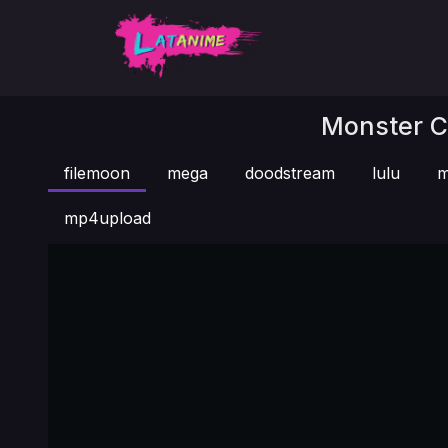
Monster Ca
filemoon
mega
doodstream
lulu
m
mp4upload