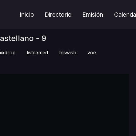
Inicio
Directorio
Emisión
Calenda
stellano - 9
ixdrop
listeamed
hlswish
voe