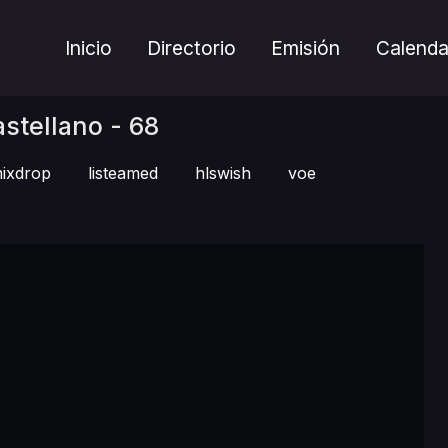
Inicio
Directorio
Emisión
Calenda
stellano - 68
ixdrop
listeamed
hlswish
voe