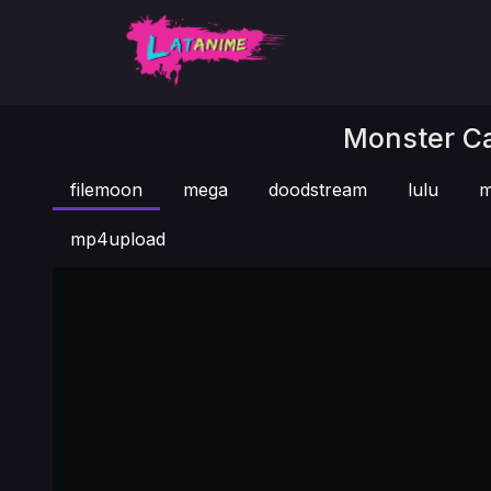
Monster Ca
filemoon
mega
doodstream
lulu
m
mp4upload