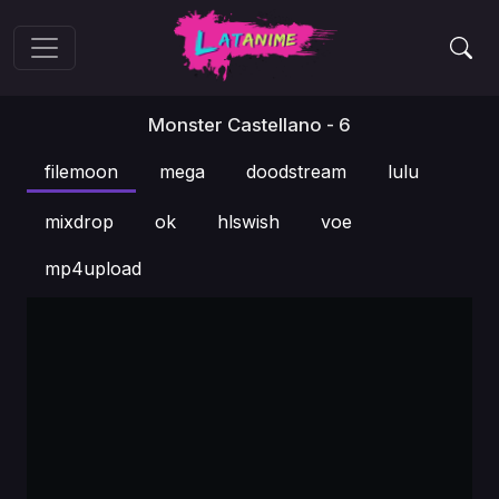
Monster Castellano - 6
filemoon
mega
doodstream
lulu
mixdrop
ok
hlswish
voe
mp4upload