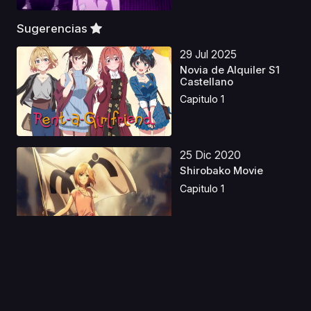
Sugerencias
29 Jul 2025
Novia de Alquiler S1
Castellano
Capitulo 1
25 Dic 2020
Shirobako Movie
Capitulo 1
05 Abr 2020
Ore no Yubi de
Midarero.: Heitengo
Futar...
Capitulo 1