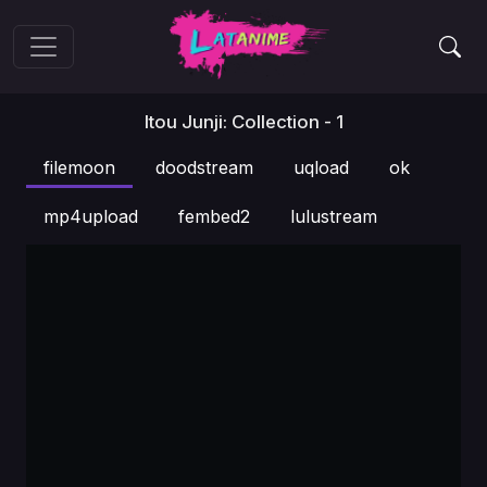
Itou Junji: Collection - 1
filemoon
doodstream
uqload
ok
mp4upload
fembed2
lulustream