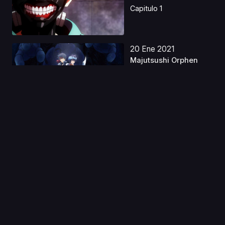
Capitulo 1
20 Ene 2021
Majutsushi Orphen
Hagure Tabi: Kimluck-
h...
Capitulo 1
09 Mar 2020
Honzuki no Gekokujou:
Shisho ni Naru Tam...
Capitulo 1
31 Oct 2022
Mob Psycho 100 III
Latino