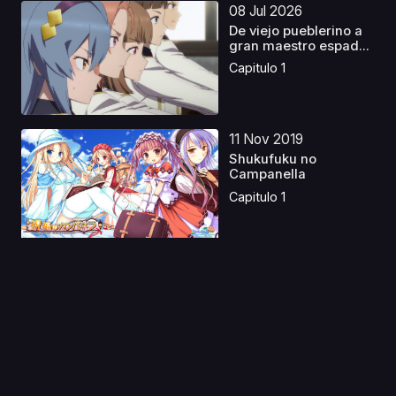
08 Jul 2026
De viejo pueblerino a
gran maestro espad...
Capitulo 1
11 Nov 2019
Shukufuku no
Campanella
Capitulo 1
01 Ene 2023
SK∞ Latino
Capitulo 1