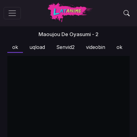
Maoujou De Oyasumi - 2
ok
uqload
Senvid2
videobin
ok