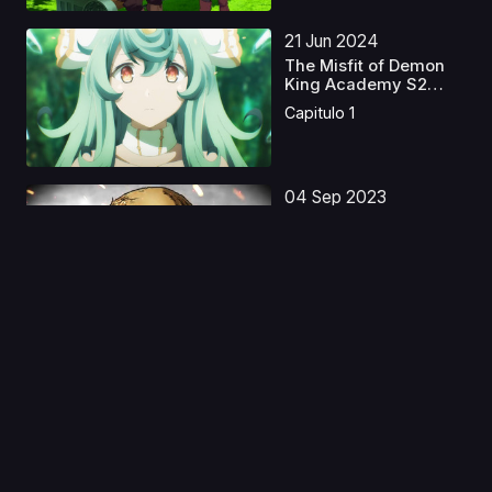
21 Jun 2024
The Misfit of Demon
King Academy S2
Lati...
Capitulo 1
04 Sep 2023
One Piece: Stampede
Latino
Capitulo 1
08 Jul 2021
Mobile Suit Gundam:
Hathaway's Flash
Capitulo 1