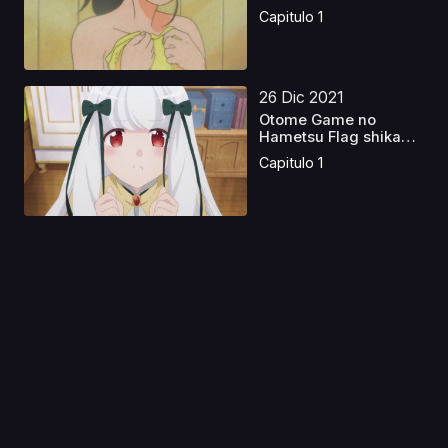
Capitulo 1
26 Dic 2021
Otome Game no
Hametsu Flag shika
Nai Aku...
Capitulo 1
05 Jul 2022
Jashin-chan Dropkick
X
Capitulo 1
01 Sep 2019
Cooking with Valkyries
Capitulo 1