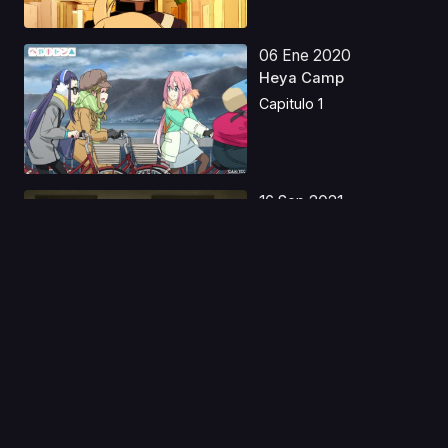
06 Ene 2020
Heya Camp
Capitulo 1
16 Sep 2021
Mahoutsukai no Yome:
Nishi no Shounen to...
Capitulo 1
28 Abr 2022
Bubble
Capitulo 1