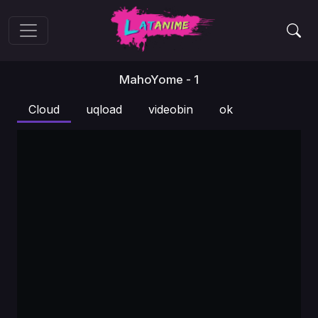
MahoYome - 1
Cloud
uqload
videobin
ok