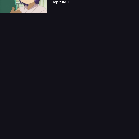
Capitulo 1
a directamente. Ningun video se encuentra