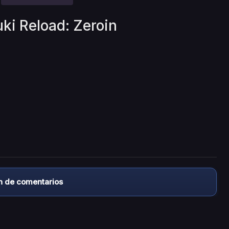
uki Reload: Zeroin
n de comentarios
almacena ningún archivo/video en sus servidores, ni enlaz