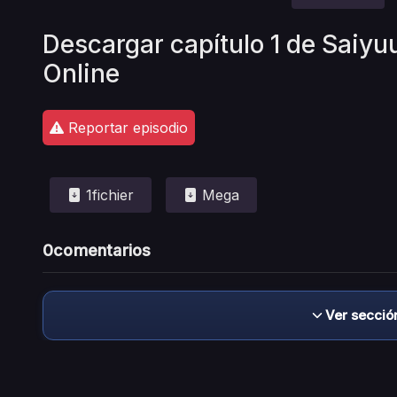
Descargar capítulo 1 de Saiyu
Online
Reportar episodio
1fichier
Mega
0
comentarios
Ver secció
Descargo de responsabilidad: este sitio no 