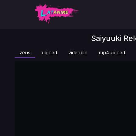
Saiyuuki Rel
zeus
uqload
videobin
mp4upload