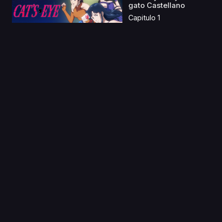
gato Castellano
Capitulo 1
14 Jul 2019
Danmachi S1
Castellano
Capitulo 1
24 Mar 2023
Girls Dorm S1 & S2
Latino
Capitulo 1
18 Feb 2024
Ninja Kamui Latino