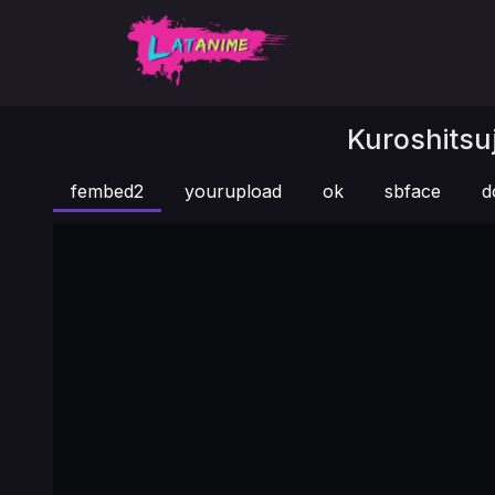
Kuroshitsuj
fembed2
yourupload
ok
sbface
d