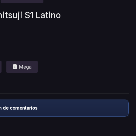
itsuji S1 Latino
Mega
n de comentarios
almacena ningún archivo/video en sus servidores, ni enlaz