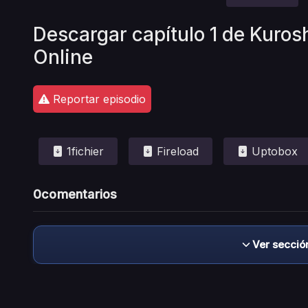
Descargar capítulo 1 de Kurosh
Online
Reportar episodio
1fichier
Fireload
Uptobox
0
comentarios
Ver secció
Descargo de responsabilidad: este sitio no 