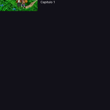
Capitulo 1
a directamente. Ningun video se encuentra