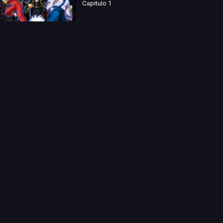
Capitulo 1
a directamente. Ningun video se encuentra