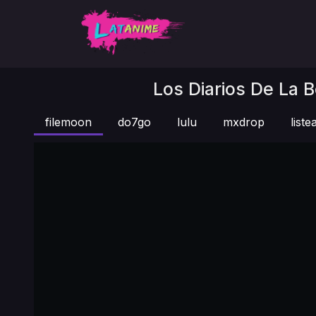
Los Diarios De La B
filemoon
do7go
lulu
mxdrop
list