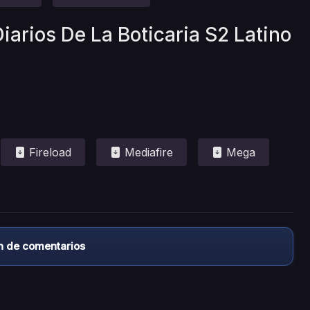
iarios De La Boticaria S2 Latino
Fireload
Mediafire
Mega
n de comentarios
almacena ningún archivo/video en sus servidores, ni enlaz