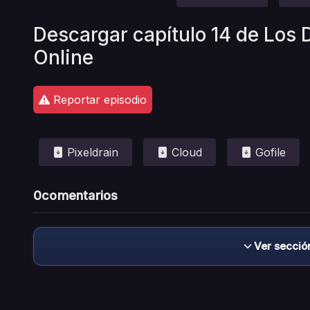
Descargar capítulo 14 de Los D
Online
Reportar episodio
Pixeldrain
Cloud
Gofile
0
comentarios
Ver secció
Descargo de responsabilidad: este sitio no 