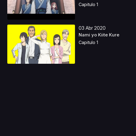
Japo...
Capitulo 1
03 Abr 2020
Nami yo Kiite Kure
Capitulo 1
26 Abr 2024
Tensei shitara Slime
Datta Ken S3 Castel...
Capitulo 1
02 Ago 2019
JoJo's Bizarre
Adventure (2012) S1
Caste...
Capitulo 1