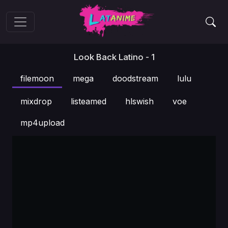
Look Back Latino - 1
filemoon
mega
doodstream
lulu
mixdrop
listeamed
hlswish
voe
mp4upload