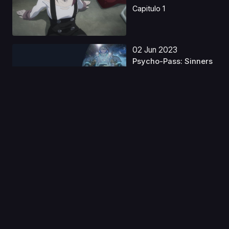
Capitulo 1
02 Jun 2023
Psycho-Pass: Sinners
of the System Case ...
Capitulo 1
03 Abr 2025
Devil May Cry (2025)
Latino
Capitulo 1
04 May 2023
Ousama Ranking S2
Latino