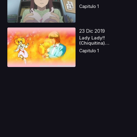
Capitulo 1
23 Dic 2019
Lady Lady!!
(Chiquitina)
Castellano
Capitulo 1
11 May 2026
86 Eighty Six Latino
Capitulo 1
01 Abr 2025
Overlord: The Sacred
Kingdom