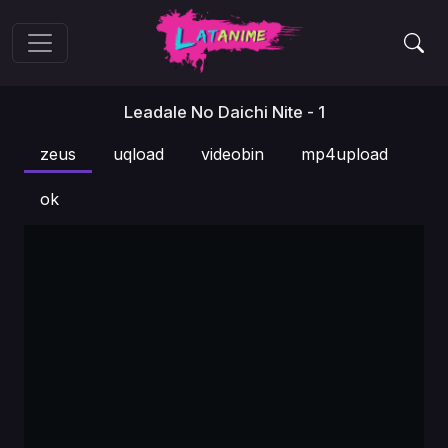
Leadale No Daichi Nite - 1
zeus
uqload
videobin
mp4upload
ok