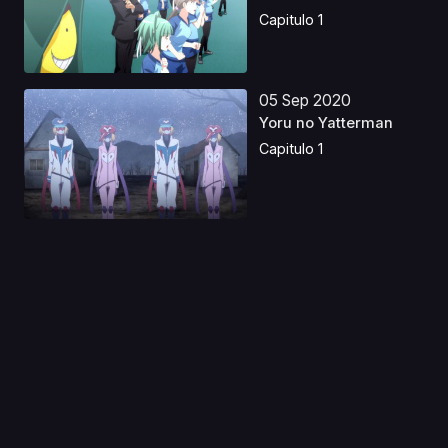
Capitulo 1
05 Sep 2020
Yoru no Yatterman
Capitulo 1
07 Ene 2020
IDOLiSH7: Second
Beat!
Capitulo 1
05 Sep 2020
Mobile Suit Gundam
AGE