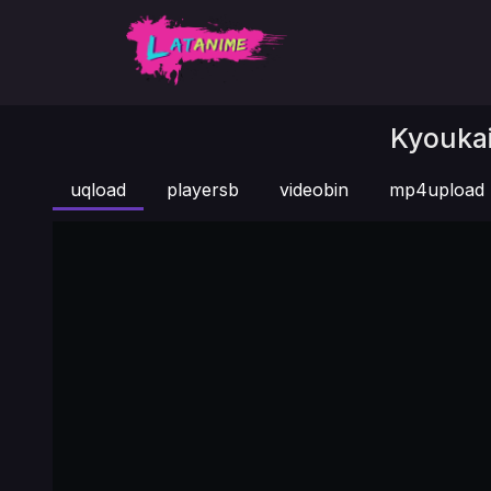
Kyoukai
uqload
playersb
videobin
mp4upload