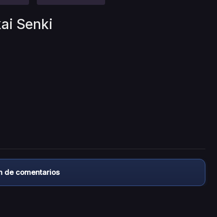
ai Senki
n de comentarios
almacena ningún archivo/video en sus servidores, ni enlaz