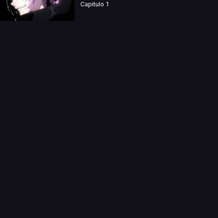
Capitulo 1
a directamente. Ningun video se encuentra