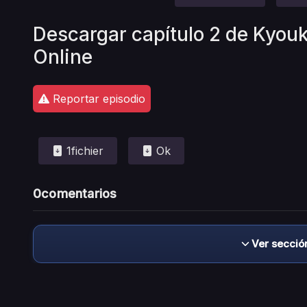
Descargar capítulo 2 de Kyouk
Online
Reportar episodio
1fichier
Ok
0
comentarios
Ver secció
Descargo de responsabilidad: este sitio no 