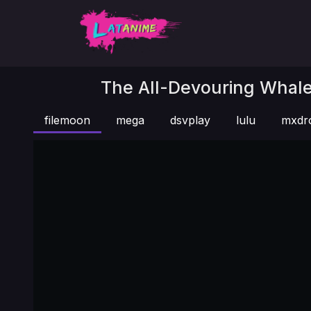
The All-Devouring Whal
filemoon
mega
dsvplay
lulu
mxdr