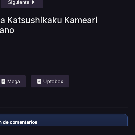
Siguiente
ira Katsushikaku Kameari
lano
Mega
Uptobox
n de comentarios