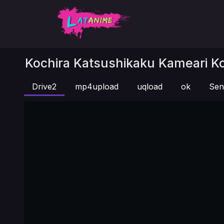
Kochira Katsushikaku Kameari K
Drive2
mp4upload
uqload
ok
Sen