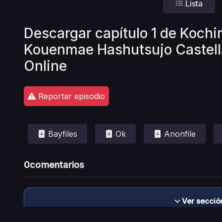
Lista
Descargar capítulo 1 de Koch
Kouenmae Hashutsujo Castel
Online
Reportar episodio
Bayfiles
Ok
Anonfile
0
comentarios
Ver secció