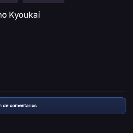
no Kyoukai
n de comentarios
almacena ningún archivo/video en sus servidores, ni enlaz