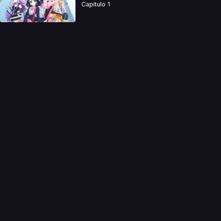
Capitulo 1
a directamente. Ningun video se encuentra