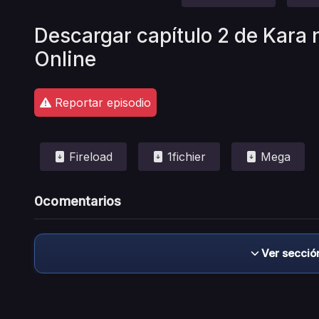
Descargar capítulo 2 de Kara 
Online
Reportar episodio
Fireload
1fichier
Mega
0
comentarios
Ver secció
Descargo de responsabilidad: este sitio no 