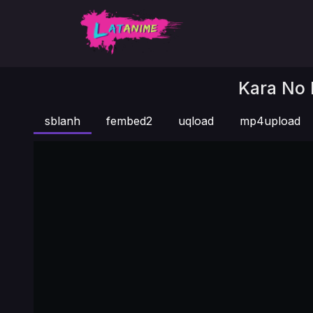
Kara No 
sblanh
fembed2
uqload
mp4upload