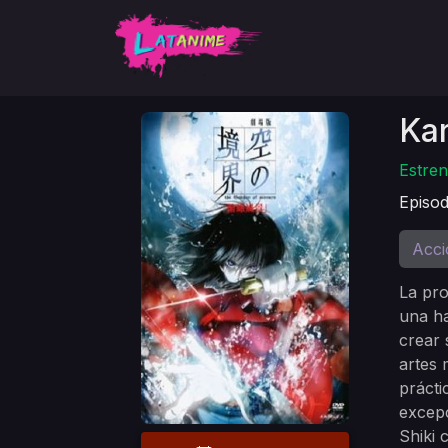
Ka
Estren
Episod
Acci
La pro
una ha
crear 
artes 
prácti
excepc
Shiki 