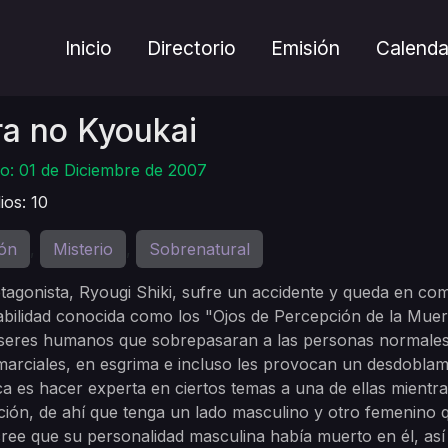
Inicio
Directorio
Emisión
Calenda
ra no Kyoukai
o: 01 de Diciembre de 2007
ios: 10
ón
Misterio
Sobrenatural
,
,
tagonista, Ryougi Shiki, sufre un accidente y queda en c
bilidad conocida como los "Ojos de Percepción de la Muert
seres humanos que sobrepasaran a las personas normales y
marciales, en esgrima e incluso les provocan un desdoblami
ca es hacer experta en ciertos temas a una de ellas mientra
ión, de ahí que tenga un lado masculino y otro femenino q
cree que su personalidad masculina había muerto en él, así q