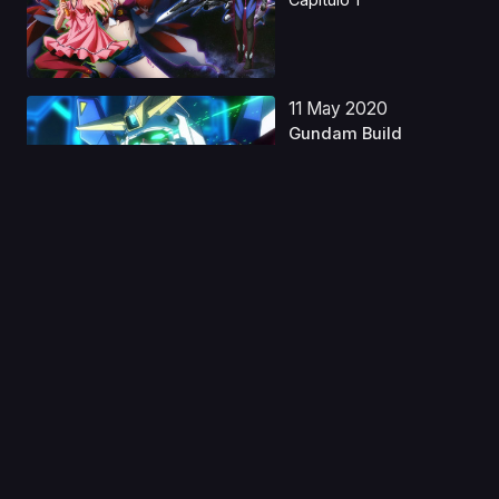
11 May 2020
Gundam Build
Fighters: Battlogue
Capitulo 1
03 Ago 2019
Nanatsu no Taizai:
S1.5 Seisen no
Shirus...
Capitulo 1
24 Dic 2022
Nanatsu no Taizai:
Ensa no Edinburgh
Lat...