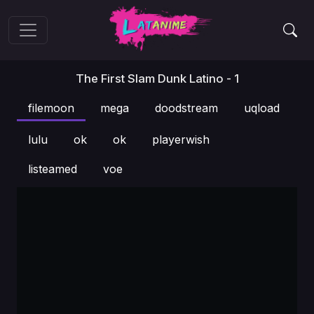
The First Slam Dunk Latino - 1
filemoon
mega
doodstream
uqload
lulu
ok
ok
playerwish
listeamed
voe