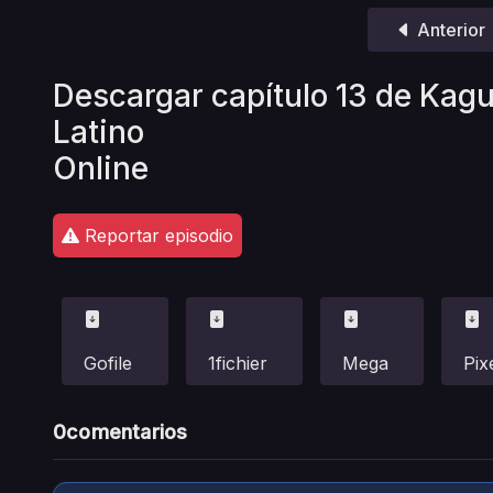
Anterior
Descargar capítulo 13 de Ka
Latino
Online
Reportar episodio
Gofile
1fichier
Mega
Pix
0
comentarios