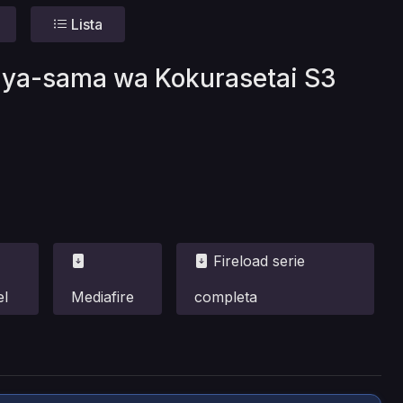
Lista
guya-sama wa Kokurasetai S3
Fireload serie
el
Mediafire
completa