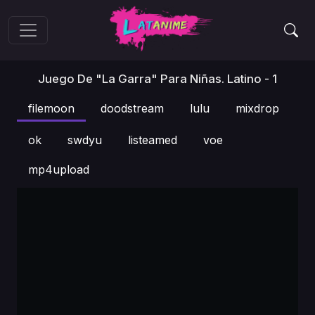
Juego De "La Garra" Para Niñas. Latino - 1
filemoon
doodstream
lulu
mixdrop
ok
swdyu
listeamed
voe
mp4upload