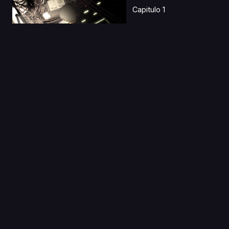
Capitulo 1
17 Oct 2019
Active Raid: Kidou
Kyoushuushitsu Dai
Ha...
Capitulo 1
29 Jul 2023
Horimiya: Piece Latino
Capitulo 1
28 Sep 2019
Mini Yuri