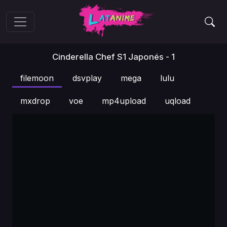
Cinderella Chef S1 Japonés - 1
filemoon
dsvplay
mega
lulu
mxdrop
voe
mp4upload
uqload