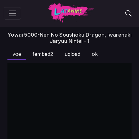
Yowai 5000-Nen No Soushoku Dragon, Iwarenaki
Jaryuu Nintei - 1
voe
fembed2
uqload
ok