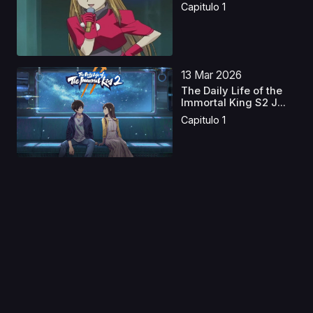
Capitulo 1
13 Mar 2026
The Daily Life of the
Immortal King S2 J...
Capitulo 1
11 Jul 2020
Peter Grill to Kenja no
Jikan
Capitulo 1
04 Jun 2025
Avatar: La leyenda de
Korra Latino