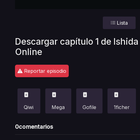
Lista
Descargar capítulo 1 de Ishid
Online
Reportar episodio
Qiwi
Mega
Gofile
1ficher
0
comentarios