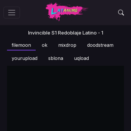
Invincible S1 Redoblaje Latino - 1
filemoon
ok
mixdrop
doodstream
yourupload
sblona
uqload