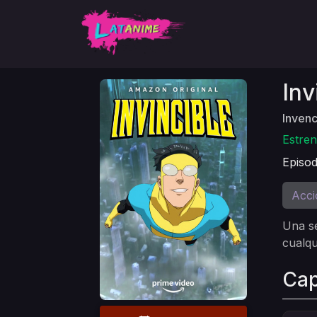
Inv
Invenc
Estren
Episod
Acci
Una se
cualqu
Cap