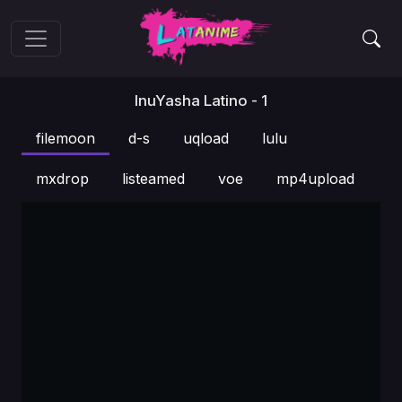
InuYasha Latino - 1
filemoon
d-s
uqload
lulu
mxdrop
listeamed
voe
mp4upload