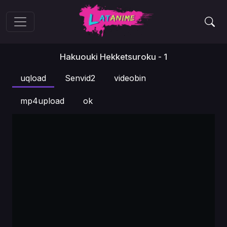
Hakuouki Hekketsuroku - 1
uqload
Senvid2
videobin
mp4upload
ok