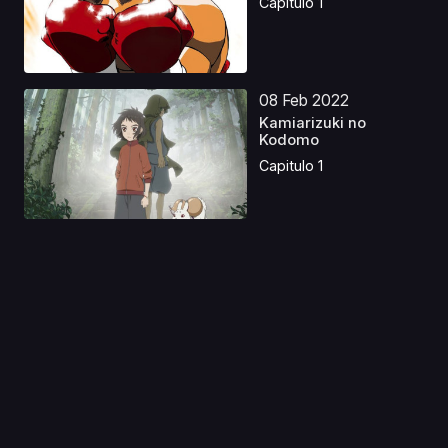
Capitulo 1
08 Feb 2022
Kamiarizuki no
Kodomo
Capitulo 1
11 Feb 2025
The Witcher: Sirenas
de las profundidade...
Capitulo 1
03 Sep 2020
Turn A Gundam II
Movie: Moonlight