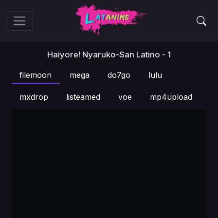
Haiyore! Nyaruko-San Latino - 1
filemoon
mega
do7go
lulu
mxdrop
listeamed
voe
mp4upload