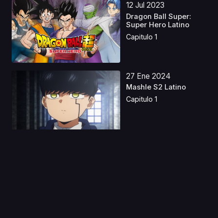
12 Jul 2023
Dragon Ball Super:
Super Hero Latino
Capitulo 1
27 Ene 2024
Mashle S2 Latino
Capitulo 1
25 May 2023
Otome Game Sekai wa
Mob ni Kibishii Seka...
Capitulo 1
13 Ago 2019