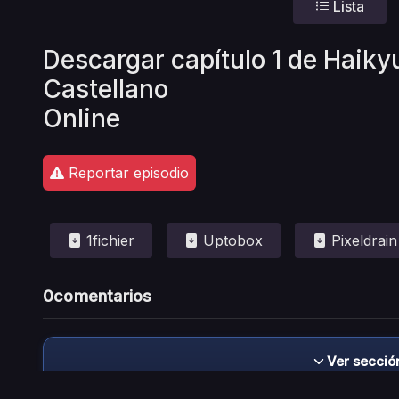
Lista
Descargar capítulo 1 de Haiky
Castellano
Online
Reportar episodio
1fichier
Uptobox
Pixeldrain
0
comentarios
Ver secció