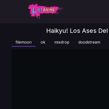
Haikyu! Los Ases Del 
filemoon
ok
mixdrop
doodstream