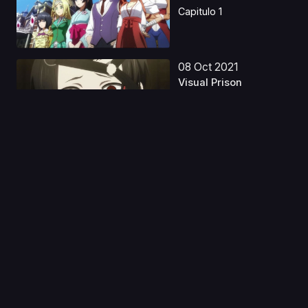
Capitulo 1
08 Oct 2021
Visual Prison
Capitulo 1
29 Sep 2023
Dragon Ball Super:
Broly Latino
Capitulo 1
22 Jul 2025
Noragami Aragoto S2
Latino