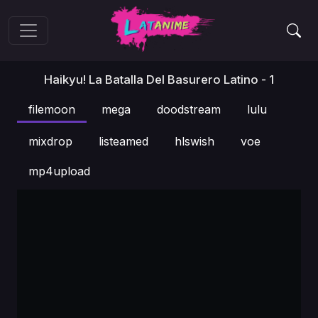
Haikyu! La Batalla Del Basurero Latino - 1
filemoon
mega
doodstream
lulu
mixdrop
listeamed
hlswish
voe
mp4upload