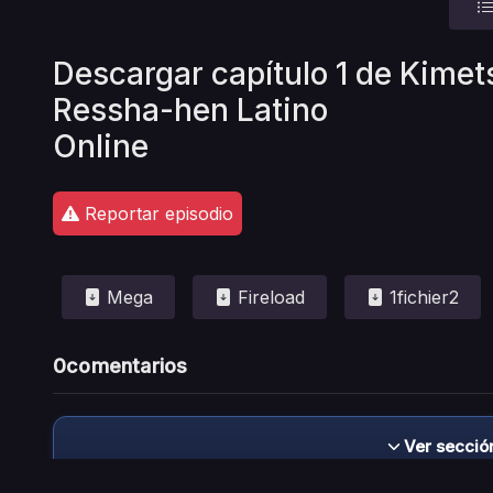
Descargar capítulo 1 de Kime
Ressha-hen Latino
Online
Reportar episodio
Mega
Fireload
1fichier2
0
comentarios
Ver secció