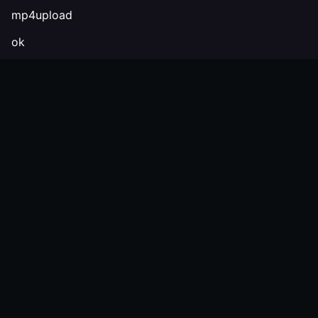
mp4upload
ok