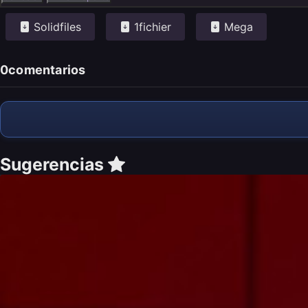
Solidfiles
1fichier
Mega
0
comentarios
Sugerencias